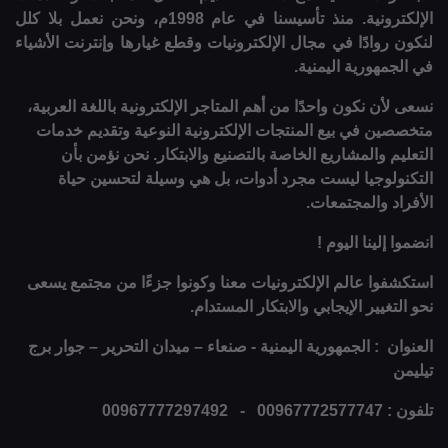
الإلكترونية. منذ تأسيسنا في عام 1998م، ونحن نعمل بلا كلل
لنكون روادًا في مجال الإلكترونيات وقطع غيارها وإنترنت الأشياء
في الجمهورية اليمنية.
نسعى لأن نكون واحدًا من أهم المتاجر الإلكترونية باللغة العربية،
متخصصين في بيع المنتجات الإلكترونية النوعية وتقديم خدمات
التعليم والمشاريع الخاصة بالتصنيع والابتكار. نحن نؤمن بأن
التكنولوجيا ليست مجرد أدوات، بل هي وسيلة لتحسين حياة
الأفراد والمجتمعات.
انضموا إلينا اليوم !
استكشفوا عالم الإلكترونيات معنا وكونوا جزءًا من مجتمع يسعى
نحو التغيير الإيجابي والابتكار المستدام.
العنوان : الجمهورية اليمنية - صنعاء – ميدان التحرير – جوار برج
تيليمن
تلفون : 00967772577747 - 00967777297492